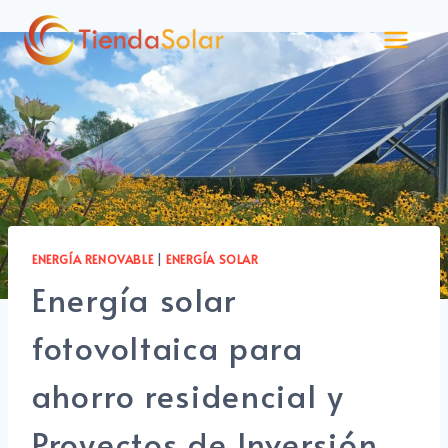
Saltar
al
contenido
ENERGÍA RENOVABLE
|
ENERGÍA SOLAR
Energía solar
fotovoltaica para
ahorro residencial y
Proyectos de Inversión