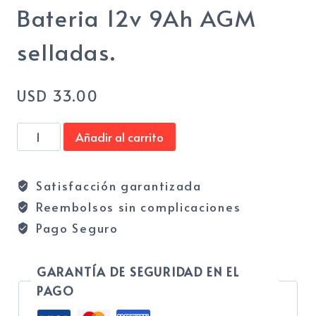
Bateria 12v 9Ah AGM
selladas.
USD
33.00
Bateria
Añadir al carrito
12v
9Ah
Satisfacción garantizada
AGM
Reembolsos sin complicaciones
selladas.
cantidad
Pago Seguro
GARANTÍA DE SEGURIDAD EN EL
PAGO