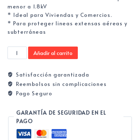
menor a 1.8kV
* Ideal para Viviendas y Comercios.
* Para proteger lineas extensas aéreas y
subterráneas
Protector
Añadir al carrito
atmosférico
CA
Satisfacción garantizada
275v
Reembolsos sin complicaciones
40kA
cantidad
Pago Seguro
GARANTÍA DE SEGURIDAD EN EL
PAGO